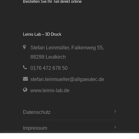
Bestellen Sie Ihr Teil direkt online
Leinis Lab – 3D Druck
Stefan Leinmüller, Falkenweg 55,
88299 Leutkirch
0176 472 678 50
stefan.leinmueller@allgaeutec.de
www.leinis-lab.de
Datenschutz
Impressum